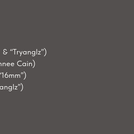
 & “Tryanglz”)
ahnee Cain)
 “16mm”)
anglz”)