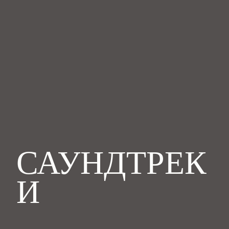
Skip
to
content
САУНДТРЕК
И