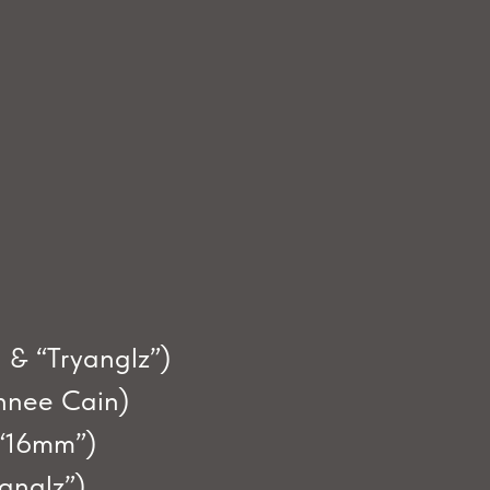
 & “Tryanglz”)
ahnee Cain)
 “16mm”)
anglz”)